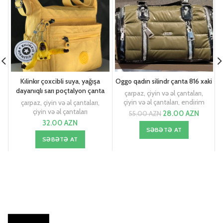
Kılinkır çoxcibli suya, yağışa
Oggo qadın silindr çanta 816 xaki
dayanıqlı sarı poçtalyon çanta
çarpaz, çiyin və əl çantaları
,
çiyin və əl çantaları
,
endirim
çarpaz, çiyin və əl çantaları
,
çiyin və əl çantaları
28.00
AZN
55.00
AZN
32.00
AZN
SƏBƏTƏ AT
SƏBƏTƏ AT