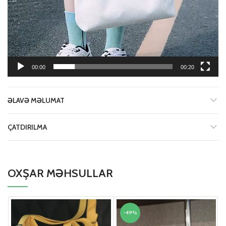
00:00
00:20
ƏLAVƏ MƏLUMAT
ÇATDIRILMA
OXŞAR MƏHSULLAR
-49%