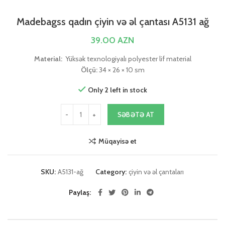
Madebagss qadın çiyin və əl çantası A5131 ağ
39.00
AZN
Material:
Yüksək texnologiyalı polyester lif material
Ölçü:
34 × 26 × 10 sm
Only 2 left in stock
SƏBƏTƏ AT
Müqayisə et
SKU:
A5131-ağ
Category:
çiyin və əl çantaları
Paylaş