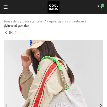
0
Əsas səhifə
qadın çantaları
çarpaz, çiyin və əl çantaları
çiyin və əl çantaları