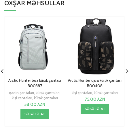
OXŞAR MƏHSULLAR
Arctic Hunter boz kürək çantası
Arctic Hunter qara kürək çantası
B00387
B00408
qadın çantaları
,
kürək çantaları
,
kişi çantaları
,
kürək çantaları
kişi çantaları
,
kürək çantaları
75.00
AZN
58.00
AZN
SƏBƏTƏ AT
SƏBƏTƏ AT