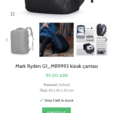
Click to enlarge
Mark Ryden G1_MR9993 kürək çantası
95.00
AZN
Material:
Oxford
Ölçü:
45 x 30 x 20 sm
Only 1 left in stock
SƏBƏTƏ AT