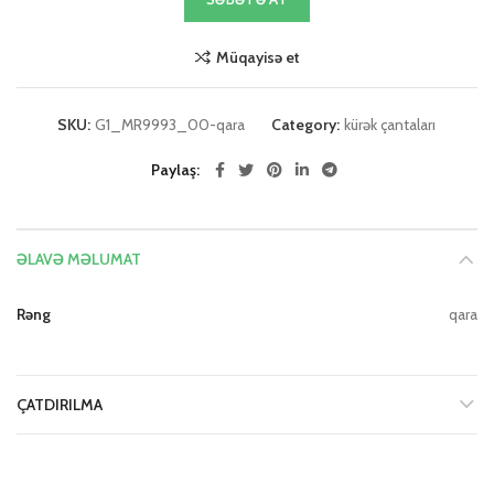
Müqayisə et
SKU:
G1_MR9993_00-qara
Category:
kürək çantaları
Paylaş
ƏLAVƏ MƏLUMAT
Rəng
qara
ÇATDIRILMA