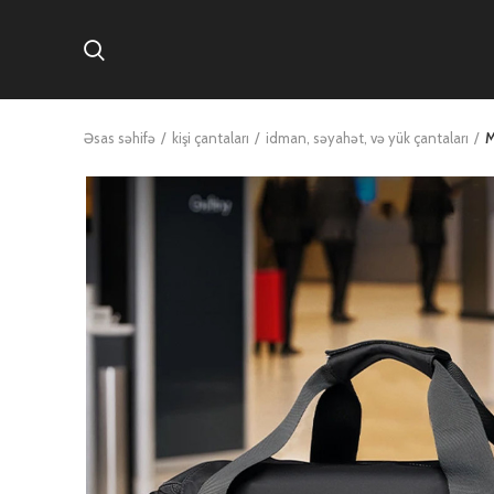
Əsas səhifə
kişi çantaları
idman, səyahət, və yük çantaları
M