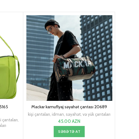
A5165
Mackar kamuflyaj səyahət çantası 20689
Super
kişi çantaları
,
idman, səyahət, və yük çantaları
şi çantaları
,
45.00
AZN
ları
idman, səy
idm
SƏBƏTƏ AT