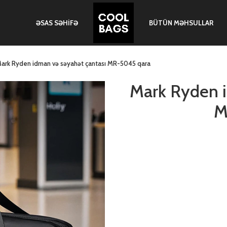
ƏSAS SƏHIFƏ
BÜTÜN MƏHSULLAR
ark Ryden idman və səyahət çantası MR-5045 qara
Mark Ryden i
M