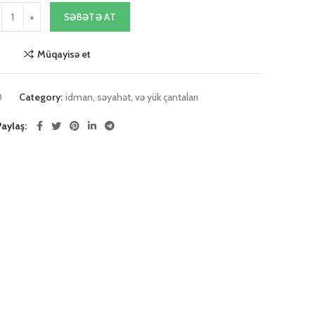
SƏBƏTƏ AT
Müqayisə et
0
Category:
idman, səyahət, və yük çantaları
Paylaş