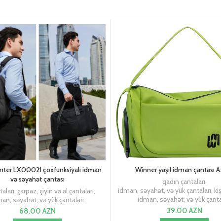
unter LX00021 çoxfunksiyalı idman
Winner yaşıl idman çantası 
və səyahət çantası
qadın çantaları
,
idman, səyahət, və yük çantaları
,
ki
taları
,
çarpaz, çiyin və əl çantaları
,
idman, səyahət, və yük çanta
an, səyahət, və yük çantaları
39.00
AZN
68.00
AZN