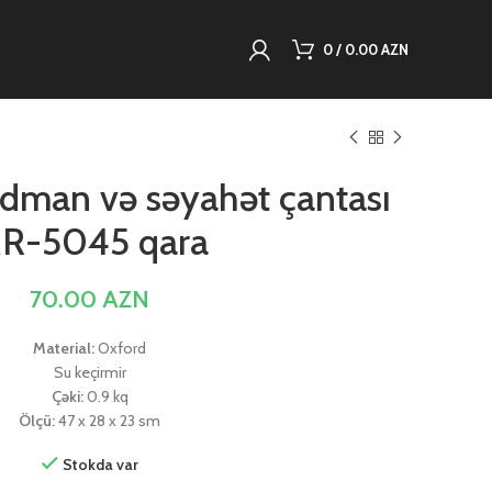
0
/
0.00
AZN
dman və səyahət çantası
R-5045 qara
70.00
AZN
Material:
Oxford
Su keçirmir
Çəki:
0.9 kq
Ölçü:
47 x 28 x 23 sm
Stokda var