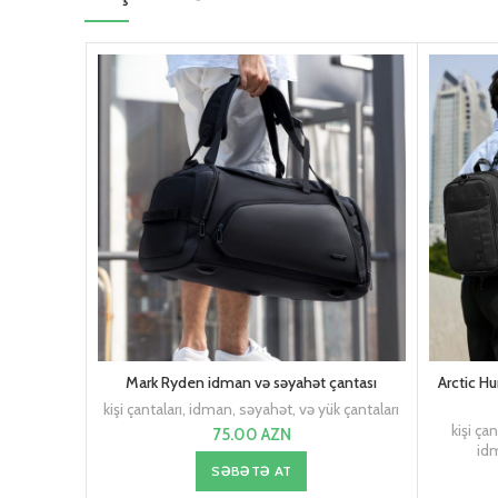
Mark Ryden idman və səyahət çantası
Arctic H
kişi çantaları
,
idman, səyahət, və yük çantaları
kişi çan
75.00
AZN
idm
SƏBƏTƏ AT