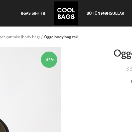
ƏSAS SƏHIFƏ
BÜTÜN MƏHSULLAR
paz çantalar (body bag)
Oggo body bag xaki
Ogg
-45%
3
M