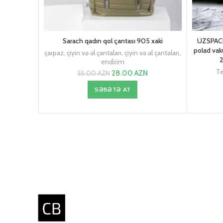
Sarach qadın qol çantası 905 xaki
UZSPACE
polad vak
çarpaz, çiyin və əl çantaları
,
çiyin və əl çantaları
,
2
endirim
Te
28.00
AZN
55.00
AZN
SƏBƏTƏ AT