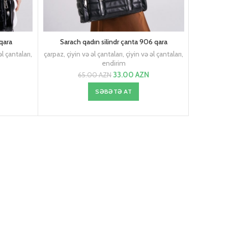
 qara
Sarach qadın silindr çanta 906 qara
UZSP
əl çantaları
,
çarpaz, çiyin və əl çantaları
,
çiyin və əl çantaları
,
Te
endirim
33.00
AZN
65.00
AZN
SƏBƏTƏ AT