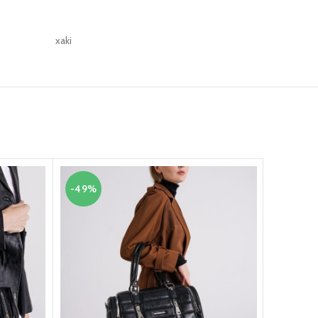
xaki
-49%
-30%