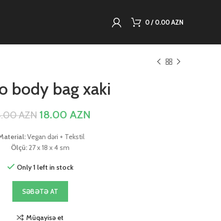
0
/
0.00
AZN
o body bag xaki
18.00
AZN
3.00
AZN
aterial:
Vegan dəri + Tekstil
Ölçü:
27 x 18 x 4 sm
Only 1 left in stock
SƏBƏTƏ AT
Müqayisə et