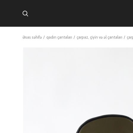
Əsas səhifə
qadın çantaları
çarpaz, çiyin və əl çantaları
çar