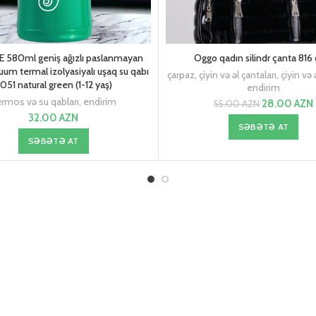
 580ml geniş ağızlı paslanmayan
Oggo qadın silindr çanta 816
uum termal izolyasiyalı uşaq su qabı
çarpaz, çiyin və əl çantaları
,
çiyin və 
051 natural green (1-12 yaş)
endirim
rmos və su qabları
,
endirim
28.00
AZN
55.00
AZN
32.00
AZN
SƏBƏTƏ AT
SƏBƏTƏ AT