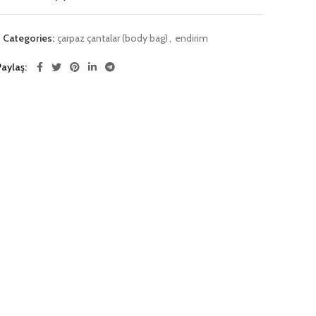
Categories:
çarpaz çantalar (body bag)
,
endirim
Paylaş