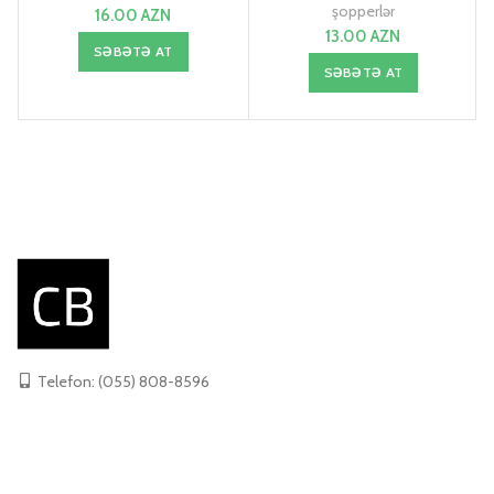
şopperlər
16.00
AZN
13.00
AZN
SƏBƏTƏ AT
SƏBƏTƏ AT
Telefon: (055) 808-8596