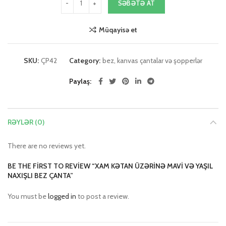
SƏBƏTƏ AT
Müqayisə et
SKU:
ÇP42
Category:
bez, kanvas çantalar və şopperlər
Paylaş
RƏYLƏR (0)
There are no reviews yet.
BE THE FIRST TO REVIEW “XAM KƏTAN ÜZƏRINƏ MAVI VƏ YAŞIL
NAXIŞLI BEZ ÇANTA”
You must be
logged in
to post a review.