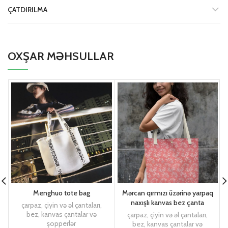
ÇATDIRILMA
OXŞAR MƏHSULLAR
Menghuo tote bag
Mərcan qırmızı üzərinə yarpaq
naxışlı kanvas bez çanta
çarpaz, çiyin və əl çantaları
,
bez, kanvas çantalar və
çarpaz, çiyin və əl çantaları
,
şopperlər
bez, kanvas çantalar və