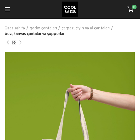
0
Əsas səhifə
qadın çantaları
çarpaz, çiyin və əl çantaları
bez, kanvas çantalar və şopperlər