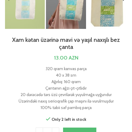
Xam kətan üzərinə mavi və yaşıl naxışlı bez
çanta
13.00
AZN
320 qram kanvas parça
40 x 38 sm
Ağırlıq: 160 qram
Çantanın ağzı çıt-çıtlıdır
20 dərəcədə tərs üzü çevrilərək yuyulmağa uyğundur
Üzərindəki naxış serioqrafik çap maşını ilə vurulmuşdur
100% təbii saf pambıq parça
Only 2 left in stock