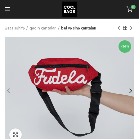
0
Əsas səhifə
qadın çantaları
bel və sinə çantaları
-26%
Click to enlarge