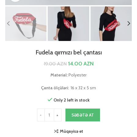
Fudela qırmızı bel çantası
14.00
AZN
19.00
AZN
Material:
Polyester
Çanta ölçüləri:
16 x 32 x 5 sm
Only 2 left in stock
SƏBƏTƏ AT
Müqayisə et