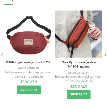
XXRR zoğalı sinə çantası D-2519
Mark Ryden sinə çantası
MR308-narıncı
qadın çantaları
,
bel və sinə çantaları
,
kişi çantaları
,
qadın çantaları
,
bel və sinə çantaları
bel və sinə çantaları
,
kişi çantaları
,
bel və sinə çantaları
17.00
AZN
33.00
AZN
SƏBƏTƏ AT
SƏBƏTƏ AT