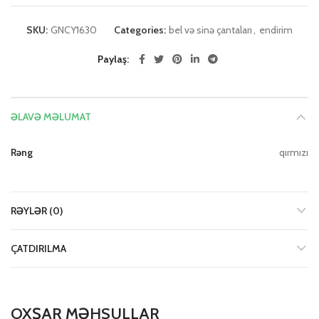
SKU:
GNCY1630
Categories:
bel və sinə çantaları
,
endirim
Paylaş
ƏLAVƏ MƏLUMAT
Rəng
qırmızı
RƏYLƏR (0)
ÇATDIRILMA
OXŞAR MƏHSULLAR